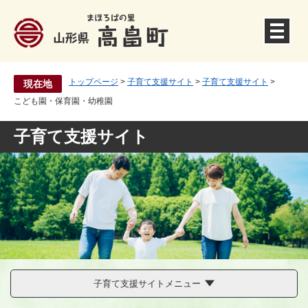
ペ
ー
ジ
の
先
トップページ
>
子育て支援サイト
>
子育て支援サイト
>
現在地
頭
こども園・保育園・幼稚園
で
す
子育て支援サイト
。
子育て支援サイトメニュー