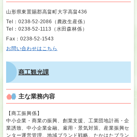
山形県東置賜郡高畠町大字高畠436
Tel：0238-52-2086
（
農政生産係
）
Tel：0238-52-1113
（
水田森林係
）
Fax：0238-52-1543
お問い合わせはこちら
商工観光課
主な業務内容
【商工振興係】
中小企業・商業の振興、創業支援、工業団地計画・企
業誘致、中小企業金融、雇用・景気対策、産業振興セ
ンター運営管理、地域ブランド戦略、たかはたブラン