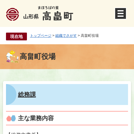
ペ
ー
ジ
の
先
頭
トップページ
>
組織でさがす
>
高畠町役場
現在地
で
す
。
高畠町役場
本
文
総務課
主な業務内容