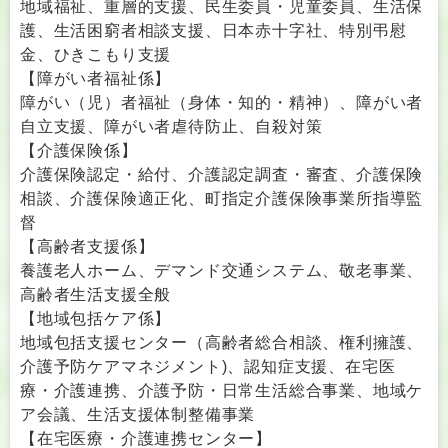
地域福祉、重層的支援、民生委員・児童委員、生活保
護、生活困窮者相談支援、日本赤十字社、特別弔慰
金、ひきこもり支援
【障がい者福祉係】
障がい（児）者福祉（身体・知的・精神）、障がい者
自立支援、障がい者虐待防止、自殺対策
【介護保険係】
介護保険認定・給付、介護認定調査・審査、介護保険
相談、介護保険適正化、町指定介護保険事業所指導監
督
【高齢者支援係】
養護老人ホーム、デマンド交通システム、敬老事業、
高齢者生活支援全般
【地域包括ケア係】
地域包括支援センター（高齢者総合相談、権利擁護、
介護予防ケアマネジメント)、認知症支援、在宅医
療・介護連携、介護予防・日常生活総合事業、地域ケ
ア会議、生活支援体制整備事業
【在宅医療・介護連携センター】