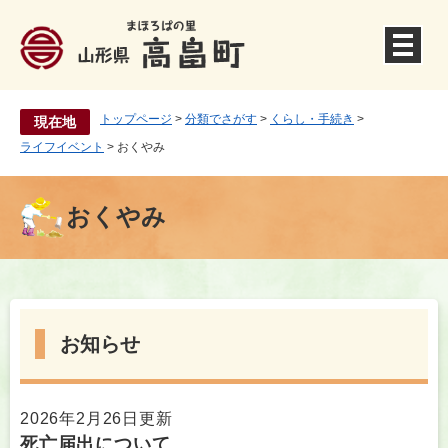
ペ
ー
ジ
の
先
頭
トップページ
>
分類でさがす
>
くらし・手続き
>
現在地
で
ライフイベント
>
おくやみ
す
。
おくやみ
本
文
お知らせ
2026年2月26日更新
死亡届出について