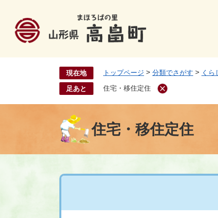
ペ
ー
ジ
の
先
頭
>
>
トップページ
分類でさがす
くら
現在地
で
す
住宅・移住定住
足あと
。
住宅・移住定住
本
文