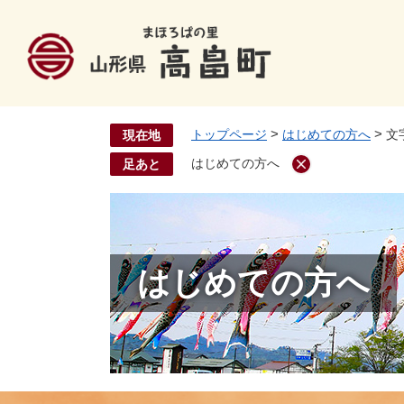
ペ
ー
ジ
の
先
頭
>
>
トップページ
はじめての方へ
文
現在地
で
す
はじめての方へ
足あと
。
はじめての方へ