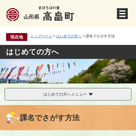
ペ
ー
ジ
の
先
トップページ
>
はじめての方へ
>
課名でさがす方法
現在地
頭
で
はじめての方へ
す
。
はじめての方へメニュー
課名でさがす方法