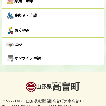
結婚・離婚
高齢者・介護
おくやみ
ごみ
オンライン申請
高畠町
山形県
〒992-0392 山形県東置賜郡高畠町大字高畠436