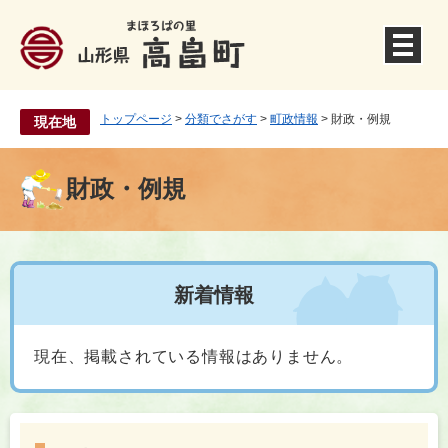
ペ
ー
ジ
の
先
頭
トップページ
>
分類でさがす
>
町政情報
>
財政・例規
現在地
で
す
。
財政・例規
本
文
新着情報
現在、掲載されている情報はありません。