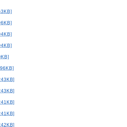
3KB]
6KB]
4KB]
4KB]
KB]
6KB]
43KB]
43KB]
41KB]
41KB]
42KB]