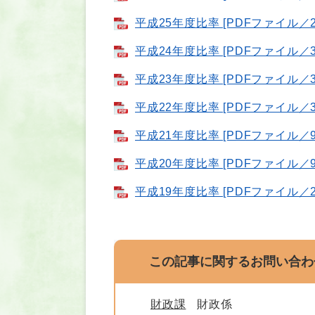
平成25年度比率 [PDFファイル／2
平成24年度比率 [PDFファイル／3
平成23年度比率 [PDFファイル／3
平成22年度比率 [PDFファイル／3
平成21年度比率 [PDFファイル／9
平成20年度比率 [PDFファイル／9
平成19年度比率 [PDFファイル／2
この記事に関するお問い合わ
財政課
財政係