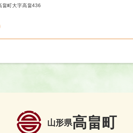
畠町大字高畠436
高畠町
山形県