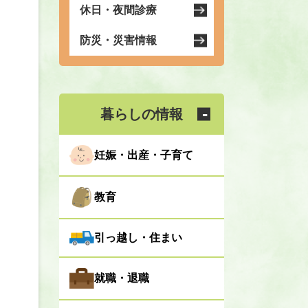
休日・夜間診療
防災・災害情報
暮らしの情報
妊娠・出産・子育て
教育
引っ越し・住まい
就職・退職