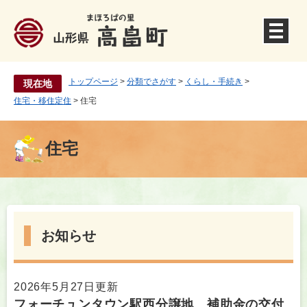
ペ
ー
ジ
の
先
頭
トップページ
>
分類でさがす
>
くらし・手続き
>
現在地
で
住宅・移住定住
>
住宅
す
。
住宅
本
文
お知らせ
2026年5月27日更新
フォーチュンタウン駅西分譲地 補助金の交付