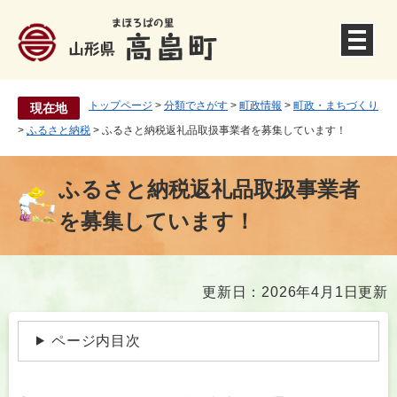
ペ
ー
ジ
の
先
頭
トップページ
>
分類でさがす
>
町政情報
>
町政・まちづくり
現在地
で
>
ふるさと納税
>
ふるさと納税返礼品取扱事業者を募集しています！
す
。
ふるさと納税返礼品取扱事業者
を募集しています！
本
更新日：2026年4月1日更新
文
ページ内目次