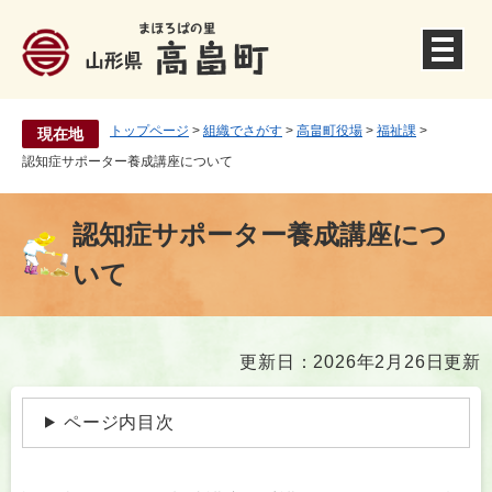
ペ
ー
ジ
の
先
頭
トップページ
>
組織でさがす
>
高畠町役場
>
福祉課
>
現在地
で
認知症サポーター養成講座について
す
。
認知症サポーター養成講座につ
いて
本
更新日：2026年2月26日更新
文
ページ内目次