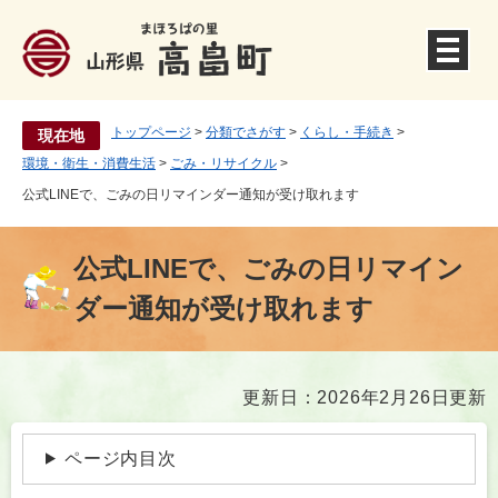
ペ
ー
ジ
の
先
頭
トップページ
>
分類でさがす
>
くらし・手続き
>
現在地
で
環境・衛生・消費生活
>
ごみ・リサイクル
>
す
公式LINEで、ごみの日リマインダー通知が受け取れます
。
公式LINEで、ごみの日リマイン
ダー通知が受け取れます
本
更新日：2026年2月26日更新
文
ページ内目次