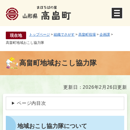
ペ
ー
ジ
の
先
頭
トップページ
>
組織でさがす
>
高畠町役場
>
企画課
>
現在地
で
高畠町地域おこし協力隊
す
。
高畠町地域おこし協力隊
本
更新日：2026年2月26日更新
文
ページ内目次
地域おこし協力隊について