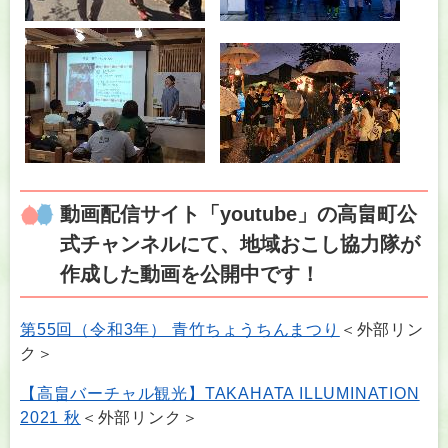
動画配信サイト「youtube」の高畠町公
式チャンネルにて、地域おこし協力隊が
作成した動画を公開中です！
第55回（令和3年） 青竹ちょうちんまつり
＜外部リン
ク＞
【高畠バーチャル観光】TAKAHATA ILLUMINATION
2021 秋
＜外部リンク＞