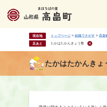
ペ
ー
ジ
の
先
頭
>
>
トップページ
組織でさがす
高畠
現在地
で
す
たかはたかんきょう塾
足あと
。
たかはたかんきょ
本
文