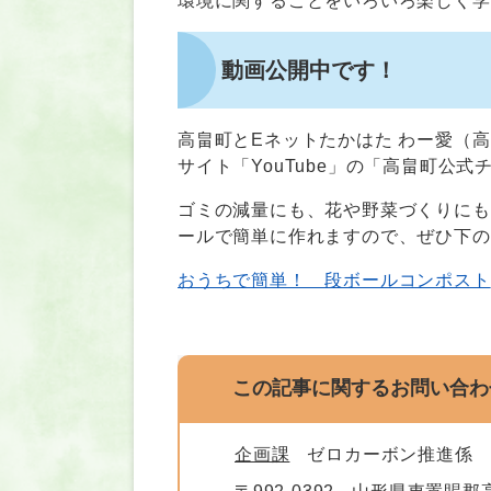
環境に関することをいろいろ楽しく学
動画公開中です！
高畠町とEネットたかはた わー愛（
サイト「YouTube」の「高畠町公
ゴミの減量にも、花や野菜づくりにも
ールで簡単に作れますので、ぜひ下の
おうちで簡単！ 段ボールコンポスト
この記事に関するお問い合わ
企画課
ゼロカーボン推進係