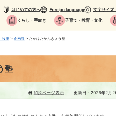
はじめての方へ
Foreign language
文字サイズ
くらし・手続き
子育て・教育・文化
>
>
町役場
企画課
たかはたかんきょう塾
う塾
印刷ページ表示
更新日：2026年2月