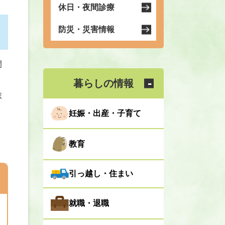
休日・夜間診療
防災・災害情報
開
暮らしの情報
ボ
妊娠・出産・子育て
教育
引っ越し・住まい
就職・退職