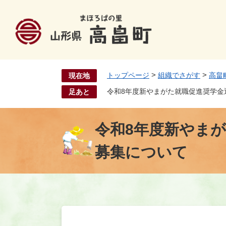
ペ
ー
ジ
の
先
頭
>
>
トップページ
組織でさがす
高畠
現在地
で
す
令和8年度新やまがた就職促進奨学金
足あと
。
令和8年度新やま
募集について
本
文