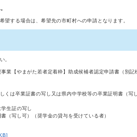
ん。
希望する場合は、希望先の市町村への申請となります。
い。
援事業【やまがた若者定着枠】助成候補者認定申請書（別記
しくは卒業証書の写し又は県内中学校等の卒業証明書（写
は学生証の写し
明書（写し可）（奨学金の貸与を受けている者）
B]