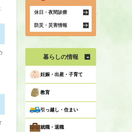
大
休日・夜間診療
。
防災・災害情報
の
暮らしの情報
妊娠・出産・子育て
ま
教育
引っ越し・住まい
方
就職・退職