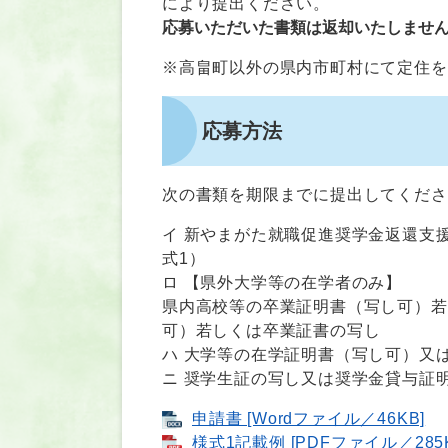
により提出ください。
応募いただいた書類は返却いたしませ
※高畠町以外の県内市町村にて定住を
応募方法
次の書類を期限までに提出してくださ
イ 新やまがた就職促進奨学金返還支
式1）
ロ 【県外大学等の在学者のみ】
県内高校等の卒業証明書（写し可）若
可）若しくは卒業証書の写し
ハ 大学等の在学証明書（写し可）又
ニ 奨学生証の写し又は奨学金貸与証
申請書 [Wordファイル／46KB]
様式1記載例 [PDFファイル／285K