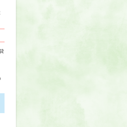
在
貸
の