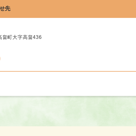
せ先
畠町大字高畠436