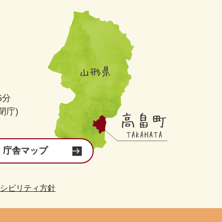
5分
閉庁)
庁舎マップ
シビリティ方針