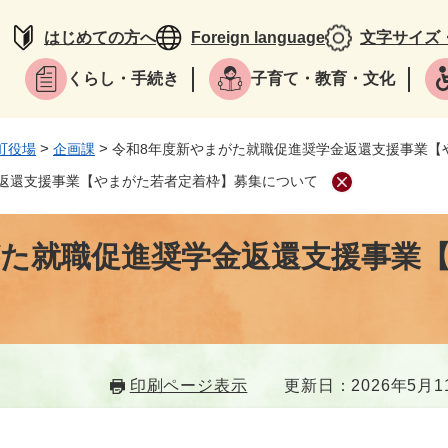
はじめての方へ
Foreign language
文字サイズ
くらし・手続き
子育て・教育・文化
>
>
町役場
企画課
令和8年度新やまがた就職促進奨学金返還支援事業【
返還支援事業【やまがた若者定着枠】募集について
がた就職促進奨学金返還支援事業
印刷ページ表示
更新日：2026年5月