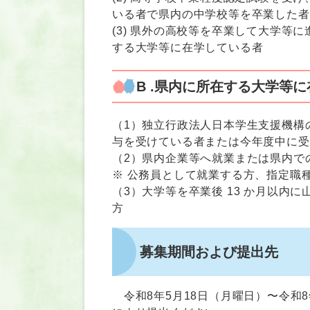
いる者で県内の中学校等を卒業した者
(3) 県外の高校等を卒業して大学等
する大学等に在学している者
B .県内に所在する大学等
（1）独立行政法人日本学生支援機構
与を受けている者または今年度中に受
（2）県内企業等へ就業または県内で
※ 公務員として就業する方、指定職
（3）大学等を卒業後 13 か月以内
方
募集期間および提出先
令和8年5月18日（月曜日）〜令和