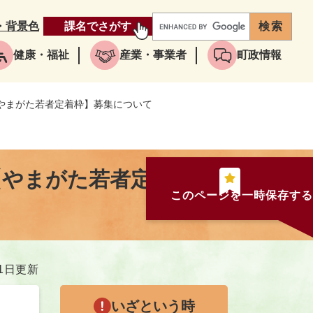
・背景色
課名でさがす
健康・福祉
産業・事業者
町政情報
やまがた若者定着枠】募集について
【やまがた若者定着枠】
このページを一時保存する
11日更新
いざという時