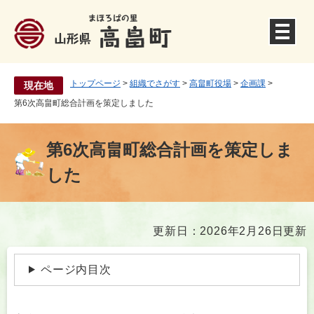
ペ
ー
ジ
の
先
頭
トップページ
>
組織でさがす
>
高畠町役場
>
企画課
>
現在地
で
第6次高畠町総合計画を策定しました
す
。
第6次高畠町総合計画を策定しま
した
本
更新日：2026年2月26日更新
文
ページ内目次