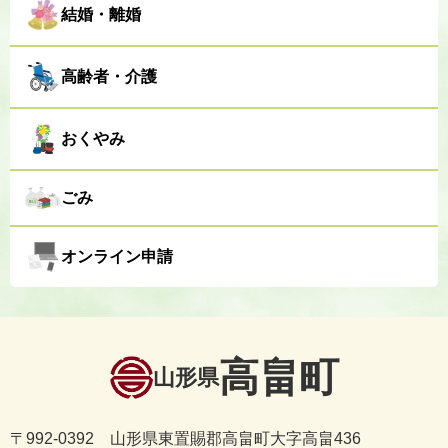
結婚・離婚
高齢者・介護
おくやみ
ごみ
オンライン申請
高畠町
山形県
〒992-0392 山形県東置賜郡高畠町大字高畠436