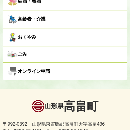
結婚・離婚
高齢者・介護
おくやみ
ごみ
オンライン申請
高畠町
山形県
〒992-0392 山形県東置賜郡高畠町大字高畠436