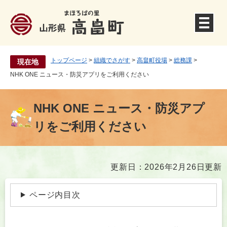
ペ
ー
ジ
の
先
頭
トップページ
>
組織でさがす
>
高畠町役場
>
総務課
>
現在地
で
NHK ONE ニュース・防災アプリをご利用ください
す
。
NHK ONE ニュース・防災アプ
リをご利用ください
本
更新日：2026年2月26日更新
文
ページ内目次