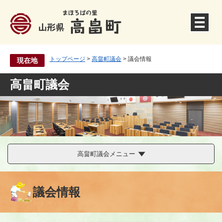
ペ
ー
ジ
の
先
トップページ
>
高畠町議会
>
議会情報
現在地
頭
で
高畠町議会
す
。
高畠町議会メニュー
議会情報