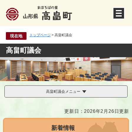
ペ
ー
ジ
の
先
トップページ
>
高畠町議会
現在地
頭
で
高畠町議会
す
。
高畠町議会メニュー
本
更新日：2026年2月26日更新
文
新着情報