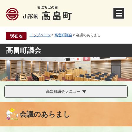
ペ
ー
ジ
の
先
トップページ
>
高畠町議会
>
会議のあらまし
現在地
頭
で
高畠町議会
す
。
高畠町議会メニュー
会議のあらまし