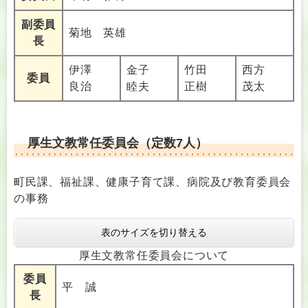
副委員
菊地 英雄
長
伊澤
金子
竹田
西方
委員
良治
睦夫
正樹
茂太
厚生文教常任委員会（定数7人）
町民課、福祉課、健康子育て課、病院及び教育委員会
の事務
表のサイズを切り替える
厚生文教常任委員会について
委員
平 誠
長