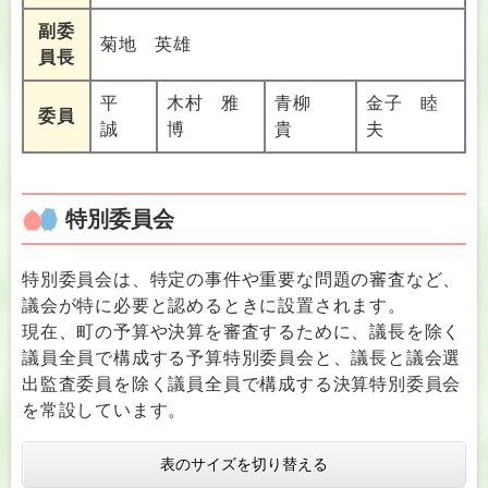
副委
菊地 英雄
員長
平
木村 雅
青柳
金子 睦
委員
誠
博
貴
夫
特別委員会
特別委員会は、特定の事件や重要な問題の審査など、
議会が特に必要と認めるときに設置されます。
現在、町の予算や決算を審査するために、議長を除く
議員全員で構成する予算特別委員会と、議長と議会選
出監査委員を除く議員全員で構成する決算特別委員会
を常設しています。
表のサイズを切り替える