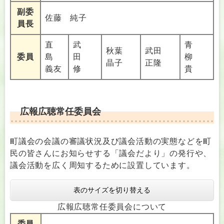
副委
佐藤 純子
員長
直
武
青
秋葉
武田
委員
島
田
柳
晶子
正隆
義友
修
貴
広報広聴常任委員会
町議会の会議の審議状況及び議会活動の実態などを町
民の皆さんにお知らせする「議会だより」の発行や、
議会活動を広く周知するために設置しています。
表のサイズを切り替える
広報広聴常任委員会について
委員