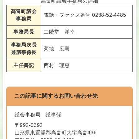
高畠町議会事務局の詳細
高畠町議会
電話・ファクス番号 0238-52-4485
事務局
事務局長
二階堂 洋幸
事務局次長
菊地 広憲
兼
議事係長
主任書記
西村 理恵
この記事に関するお問い合わせ先
議会事務局
議事係
〒992-0392
山形県東置賜郡高畠町大字高畠436