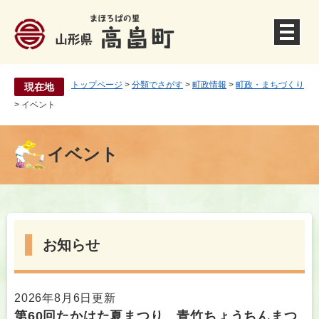
ペ
ー
ジ
の
先
頭
トップページ
>
分類でさがす
>
町政情報
>
町政・まちづくり
現在地
で
>
イベント
す
。
イベント
本
文
お知らせ
2026年8月6日更新
第60回たかはた夏まつり 青竹ちょうちんまつ