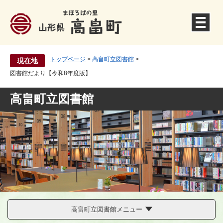
ペ
ー
ジ
の
先
トップページ
>
高畠町立図書館
>
現在地
頭
図書館だより【令和8年度版】
で
す
高畠町立図書館
。
高畠町立図書館メニュー