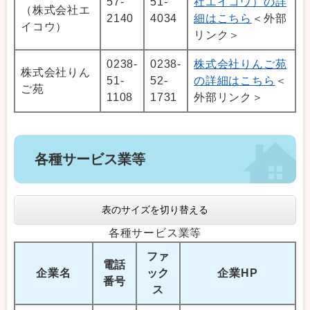
57-
51-
社エイコウ）の詳
（株式会社エ
2140
4034
細はこちら
＜外部
イコウ）
リンク＞
0238-
0238-
株式会社りんご苑
株式会社りん
51-
52-
の詳細はこちら
＜
ご苑
1108
1731
外部リンク＞
各種サービス業等
表のサイズを切り替える
各種サービス業等
ファ
電話
企業名
ック
企業HP
番号
ス