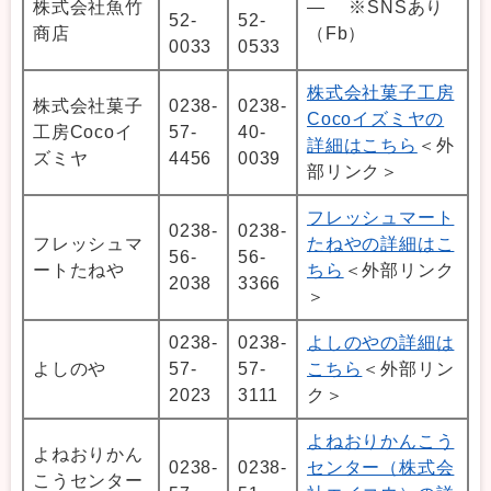
株式会社魚竹
― ※SNSあり
52-
52-
商店
（Fb）
0033
0533
株式会社菓子工房
株式会社菓子
0238-
0238-
Cocoイズミヤの
工房Cocoイ
57-
40-
詳細はこちら
＜外
ズミヤ
4456
0039
部リンク＞
フレッシュマート
0238-
0238-
フレッシュマ
たねやの詳細はこ
56-
56-
ートたねや
ちら
＜外部リンク
2038
3366
＞
0238-
0238-
よしのやの詳細は
よしのや
57-
57-
こちら
＜外部リン
2023
3111
ク＞
よねおりかんこう
よねおりかん
0238-
0238-
センター（株式会
こうセンター