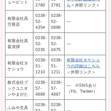
ューピット
2780
2781
ら
＜外部リンク＞
0238-
0238-
有限会社高
52-
52-
―
万商店
4354
0898
0238-
0238-
有限会社高
52-
52-
―
畠清掃
0235
0475
0238-
0238-
有限会社タケショ
有限会社タ
51-
51-
ウの詳細はこちら
ケショウ
1210
1211
＜外部リンク＞
株式会社ブ
0238-
0238-
― ※SNSあり
ックユニオ
57-
57-
（Fb、Twitter）
ンやまがた
4888
4887
0238-
0238-
ふみや文具
52-
52-
―