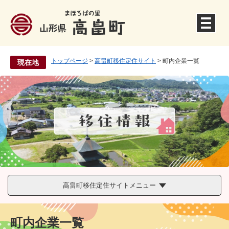
ペ
ー
ジ
の
先
トップページ
>
高畠町移住定住サイト
>
町内企業一覧
現在地
頭
で
す
。
高畠町移住定住サイトメニュー
町内企業一覧