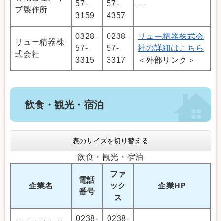
57-
57-
―
ブ製作所
3159
4357
0328-
0238-
リュー精器株式会
リュー精器株
57-
57-
社の詳細はこちら
式会社
3315
3317
＜外部リンク＞
飲食・観光・宿泊
表のサイズを切り替える
飲食・観光・宿泊
ファ
電話
企業名
ック
企業HP
番号
ス
0238-
0238-