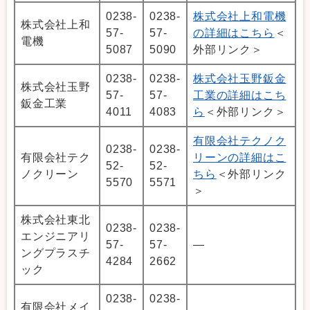
0238-
0238-
株式会社上和電機
株式会社上和
57-
57-
の詳細はこちら
＜
電機
5087
5090
外部リンク＞
0238-
0238-
株式会社玉野鈑金
株式会社玉野
57-
57-
工業の詳細はこち
鈑金工業
4011
4083
ら
＜外部リンク＞
有限会社テクノク
0238-
0238-
有限会社テク
リーンの詳細はこ
52-
52-
ノクリーン
ちら
＜外部リンク
5570
5571
＞
株式会社東北
0238-
0238-
エンジニアリ
57-
57-
―
ングプラスチ
4284
2662
ック
0238-
0238-
有限会社メイ