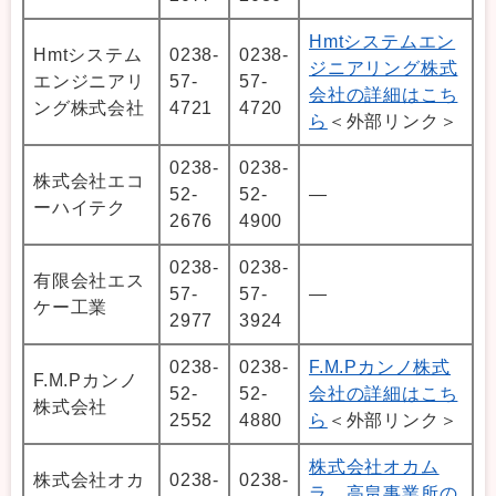
Hmtシステムエン
Hmtシステム
0238-
0238-
ジニアリング株式
エンジニアリ
57-
57-
会社の詳細はこち
ング株式会社
4721
4720
ら
＜外部リンク＞
0238-
0238-
株式会社エコ
52-
52-
―
ーハイテク
2676
4900
0238-
0238-
有限会社エス
57-
57-
―
ケー工業
2977
3924
0238-
0238-
F.M.Pカンノ株式
F.M.Pカンノ
52-
52-
会社の詳細はこち
株式会社
2552
4880
ら
＜外部リンク＞
株式会社オカム
株式会社オカ
0238-
0238-
ラ 高畠事業所の