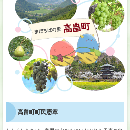
高畠町町民憲章