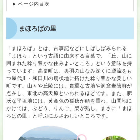
ページ内目次
まほろばの里
「まほろば」とは、古事記などにしばしばみられる
「まほら」という古語に由来する言葉で、「丘、山に
囲まれた稔り豊かな住みよいところ」という意味を持
っています。高畠町は、奥羽の山なみ深くに源流をも
つ屋代川・和田川の扇状地に拓けた稔り豊かな美しい
町です。山々や丘陵には、貴重な古墳や洞窟岩陰群が
点在し、東北の高天原といわれるほどです。また、肥
沃な平坦地には、黄金色の稲穂が頭を垂れ、山間地に
かけては、ぶどう、りんご、梨が熟し、まさに「まほ
ろばの里」と呼ぶにふさわしいところです。