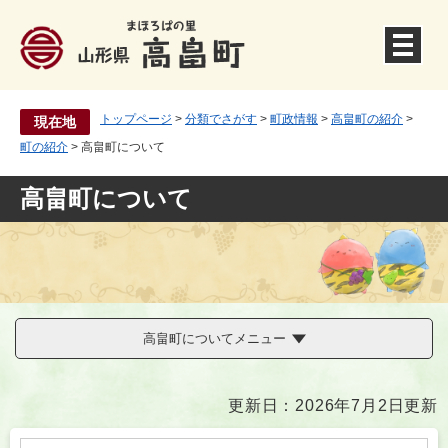
ペ
ー
ジ
の
先
トップページ
>
分類でさがす
>
町政情報
>
高畠町の紹介
>
現在地
頭
町の紹介
>
高畠町について
で
す
高畠町について
。
高畠町についてメニュー
本
更新日：2026年7月2日更新
文